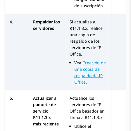
de suscripción.
4.
Respaldar los
Si actualiza a
servidores
R11.1.3.x
, realice
una copia de
respaldo de los
servidores de
IP
Office
.
Vea
Creación de
una copia de
respaldo de IP
Office
.
5.
Actualizar al
Actualice los
paquete de
servidores de
IP
servicio
Office
basados en
R11.1.3.x
Linux a
R11.1.3.x
.
más reciente
Utilice el