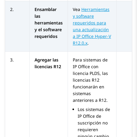
2.
Ensamblar
Vea
Herramientas
las
y software
herramientas
requeridos para
y el software
una actualización
requeridos
a IP Office Hyper-V
R12.0.x
.
3.
Agregar las
Para sistemas de
licencias R12
IP Office
con
licencia PLDS, las
licencias R12
funcionarán en
sistemas
anteriores a R12.
Los sistemas de
IP Office
de
suscripción no
requieren
ningún cambio