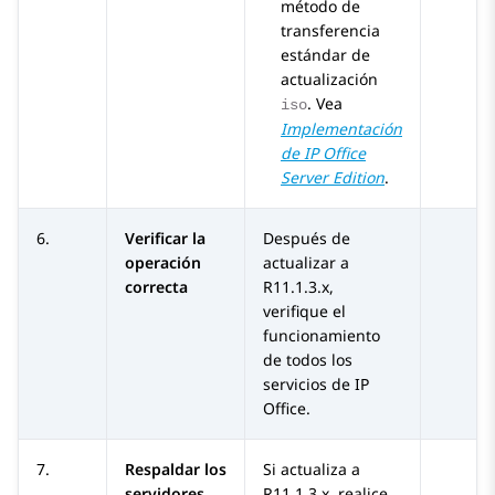
método de
transferencia
estándar de
actualización
. Vea
iso
Implementación
de
IP Office
Server Edition
.
6.
Verificar la
Después de
operación
actualizar a
correcta
R11.1.3.x
,
verifique el
funcionamiento
de todos los
servicios de
IP
Office
.
7.
Respaldar los
Si actualiza a
servidores
R11.1.3.x
, realice