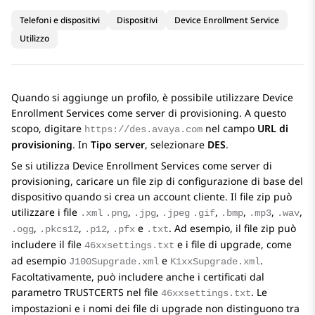
Telefoni e dispositivi
Dispositivi
Device Enrollment Service
Utilizzo
Quando si aggiunge un profilo, è possibile utilizzare
Device
Enrollment Services
come server di provisioning. A questo
scopo, digitare
nel campo
URL di
https://des.avaya.com
provisioning
. In
Tipo server
, selezionare
DES
.
Se si utilizza
Device Enrollment Services
come server di
provisioning, caricare un file zip di configurazione di base del
dispositivo quando si crea un account cliente. Il file zip può
utilizzare i file
,
,
,
,
,
,
.xml
.png
.jpg
.jpeg
.gif
.bmp
.mp3
.wav
,
,
,
e
. Ad esempio, il file zip può
.ogg
.pkcs12
.p12
.pfx
.txt
includere il file
e i file di upgrade, come
46xxsettings.txt
ad esempio
e
.
J100Supgrade.xml
K1xxSupgrade.xml
Facoltativamente, può includere anche i certificati dal
parametro
TRUSTCERTS
nel file
. Le
46xxsettings.txt
impostazioni e i nomi dei file di upgrade non distinguono tra