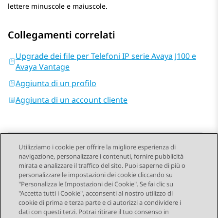
lettere minuscole e maiuscole.
Collegamenti correlati
Upgrade dei file per Telefoni IP serie Avaya J100 e
Avaya Vantage
Aggiunta di un profilo
Aggiunta di un account cliente
Utilizziamo i cookie per offrire la migliore esperienza di
navigazione, personalizzare i contenuti, fornire pubblicità
Send Feedback
mirata e analizzare il traffico del sito. Puoi saperne di più o
personalizzare le impostazioni dei cookie cliccando su
"Personalizza le Impostazioni dei Cookie". Se fai clic su
"Accetta tutti i Cookie", acconsenti al nostro utilizzo di
Argomento precedente
Argomento successivo
cookie di prima e terza parte e ci autorizzi a condividere i
Navigazione argomento
dati con questi terzi. Potrai ritirare il tuo consenso in