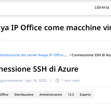
Libreria
aya IP Office come macchine vir
Connessione SSH di Az
Distribuzione dei server Avaya IP Office come macchine virtuali
nessione SSH di Azure
itolo
ggiornamento :
Apr 14, 2025
|
1 min read
Office
Distribuzione
Amministratore
12.3
Esperto