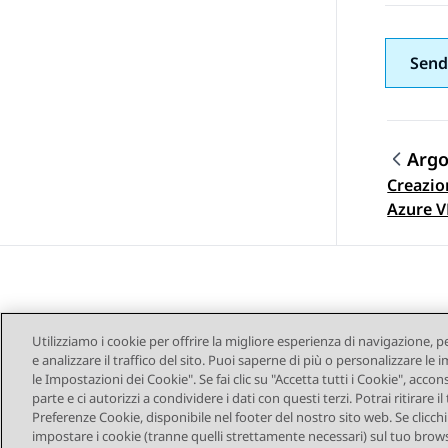
Send
Arg
Creazion
Navi
Azure 
Utilizziamo i cookie per offrire la migliore esperienza di navigazione, p
e analizzare il traffico del sito. Puoi saperne di più o personalizzare l
le Impostazioni dei Cookie". Se fai clic su "Accetta tutti i Cookie", accon
parte e ci autorizzi a condividere i dati con questi terzi. Potrai ritirar
Mappa del sito
Co
Preferenze Cookie, disponibile nel footer del nostro sito web. Se clicchi s
impostare i cookie (tranne quelli strettamente necessari) sul tuo brows