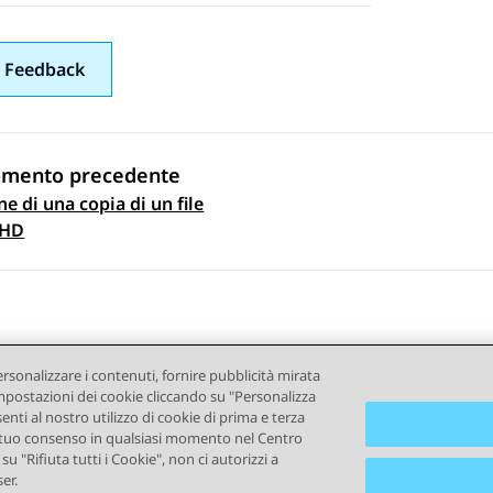
 Feedback
omento precedente
e di una copia di un file
gazione argomento
VHD
ersonalizzare i contenuti, fornire pubblicità mirata
e impostazioni dei cookie cliccando su "Personalizza
senti al nostro utilizzo di cookie di prima e terza
e il tuo consenso in qualsiasi momento nel Centro
ndizioni d'uso
Privacy
Politica sui cookie
Marchi commercial
u "Rifiuta tutti i Cookie", non ci autorizzi a
er.