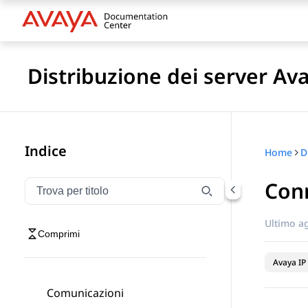
Distribuzione dei server Av
Indice
Home
Con
Filtra la navigazione per titolo
Digitare per filtrare gli elementi di navigazione per t
Ultimo a
Comprimi
Avaya IP 
Comunicazioni