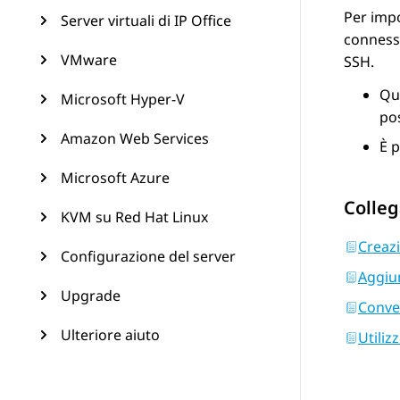
Per impo
Server virtuali di IP Office
connessi
VMware
SSH.
Que
Microsoft Hyper-V
pos
Amazon Web Services
È p
Microsoft Azure
Colleg
KVM su Red Hat Linux
Creazi
Configurazione del server
Aggiun
Upgrade
Conver
Ulteriore aiuto
Utiliz