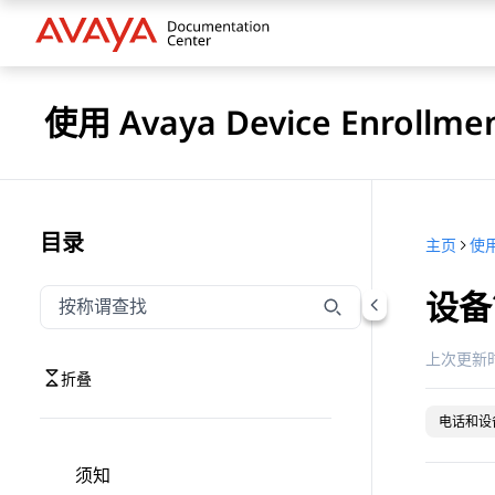
使用 Avaya Device Enrollm
目录
主页
设备
按称谓筛选导航
输入内容以按称谓筛选导航项
上次更新时
折叠
电话和设
须知