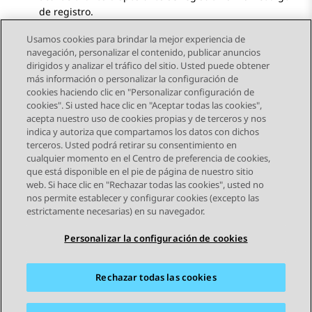
de registro.
Usamos cookies para brindar la mejor experiencia de
navegación, personalizar el contenido, publicar anuncios
dirigidos y analizar el tráfico del sitio. Usted puede obtener
más información o personalizar la configuración de
Send Feedback
cookies haciendo clic en "Personalizar configuración de
cookies". Si usted hace clic en "Aceptar todas las cookies",
acepta nuestro uso de cookies propias y de terceros y nos
indica y autoriza que compartamos los datos con dichos
Tema anterior
Tema siguiente
terceros. Usted podrá retirar su consentimiento en
Navegación de tema
cualquier momento en el Centro de preferencia de cookies,
que está disponible en el pie de página de nuestro sitio
web. Si hace clic en "Rechazar todas las cookies", usted no
STAY CONNECTED
nos permite establecer y configurar cookies (excepto las
estrictamente necesarias) en su navegador.
Personalizar la configuración de cookies
Rechazar todas las cookies
Mapa del sitio
Condiciones de Uso
Privacidad
Política de Cookies
Marcas registradas
Accesibilidad