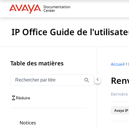
IP Office Guide de l'utilisat
Table des matières
Accueil
Ren
Filtrer la navigation par titre
Saisissez pour filtrer les éléments de navigation par 
Dernière 
Réduire
Avaya IP 
Notices