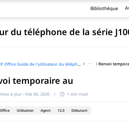
Bibliothèque
A
eur du téléphone de la série J10
···
Renvoi tempora
IP Office Guide de l'utilisateur du téléphone de la série J100
voi temporaire au
titre
mise à jour :
Feb 06, 2020
|
1 min read
Office
Utilisation
Agent
12.0
Débutant