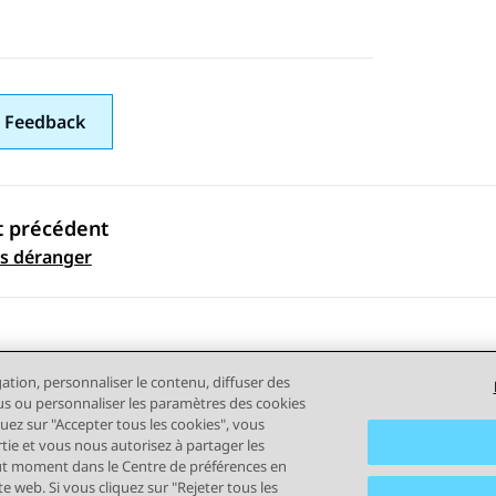
 Feedback
t précédent
ation par sujet
s déranger
gation, personnaliser le contenu, diffuser des
plus ou personnaliser les paramètres des cookies
quez sur "Accepter tous les cookies", vous
rtie et vous nous autorisez à partager les
out moment dans le Centre de préférences en
tilisation
Confidentialité
Politique de cookies
Marques comm
e web. Si vous cliquez sur "Rejeter tous les