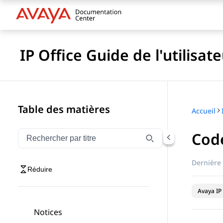
IP Office Guide de l'utilisat
Table des matières
Accueil
Code
Filtrer la navigation par titre
Saisissez pour filtrer les éléments de navigation par 
Dernière 
Réduire
Avaya IP 
Notices