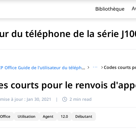
Bibliothèque
A
eur du téléphone de la série J10
···
IP Office Guide de l'utilisateur du téléphone de la série J100
s courts pour le renvois d'app
titre
mise à jour :
Jan 30, 2021
|
2 min read
Office
Utilisation
Agent
12.0
Débutant