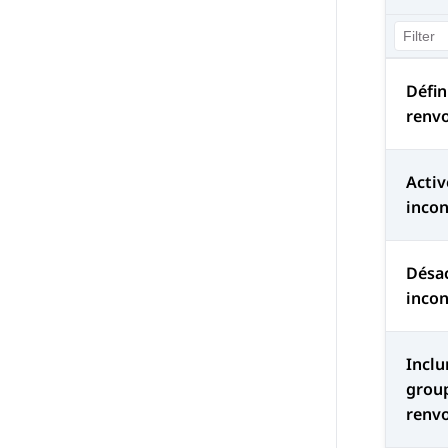
Défin
renvo
Activ
incon
Désac
incon
Inclu
group
renvo