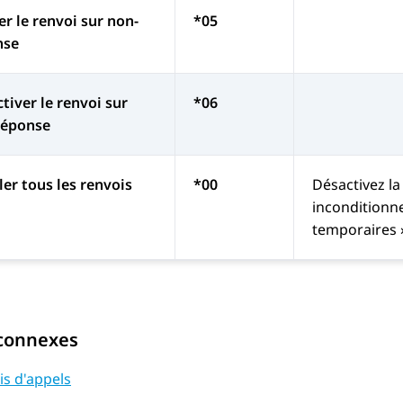
er le renvoi sur non-
*05
nse
tiver le renvoi sur
*06
réponse
er tous les renvois
*00
Désactivez la
inconditionne
temporaires »
 connexes
is d'appels