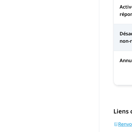
Activ
répo
Désac
non-
Annul
Liens
Renvo