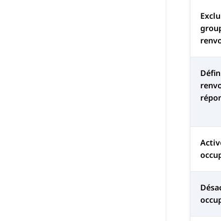
Exclu
group
renvo
Défin
renvo
répo
Activ
occu
Désac
occu