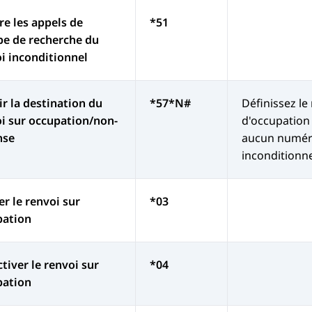
re les appels de
*51
e de recherche du
i inconditionnel
ir la destination du
*57*N#
Définissez le
i sur occupation/non-
d'occupation 
nse
aucun numéro,
inconditionnel
er le renvoi sur
*03
pation
tiver le renvoi sur
*04
pation