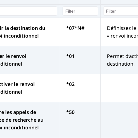
ir la destination du
*07*N#
Définissez le
i inconditionnel
« renvoi incon
er le renvoi
*01
Permet d’activ
ditionnel
destination.
tiver le renvoi
*02
ditionnel
re les appels de
*50
e de recherche au
i inconditionnel