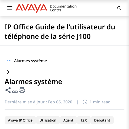
IP Office Guide de l'utilisateur du
téléphone de la série J100
···
Alarmes système
Alarmes système
Partager cette page
Options d'exportation PDF
Dernière mise à jour :
Feb 06, 2020
|
1 min read
Avaya IP Office
Utilisation
Agent
12.0
Débutant