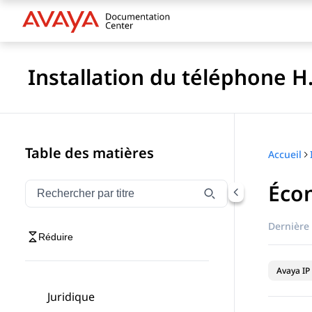
Installation du téléphone H
Table des matières
Accueil
Éco
Filtrer la navigation par titre
Saisissez pour filtrer les éléments de navigation par 
Dernière 
Réduire
Avaya IP 
Juridique