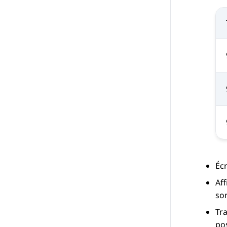
Éc
Aff
so
Tra
pos