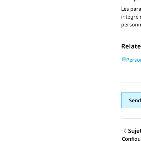
Les par
intégré
personne
Relate
Perso
Send
Suje
Configu