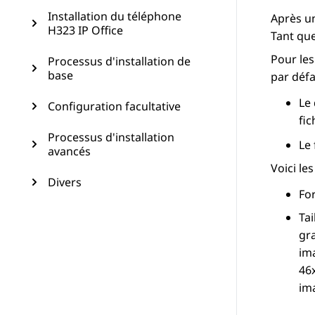
Installation du téléphone
Après un
H323 IP Office
Tant que
Pour les
Processus d'installation de
base
par défau
Le 
Configuration facultative
fic
Processus d'installation
Le 
avancés
Voici le
Divers
Fo
Tai
gra
ima
46x
im