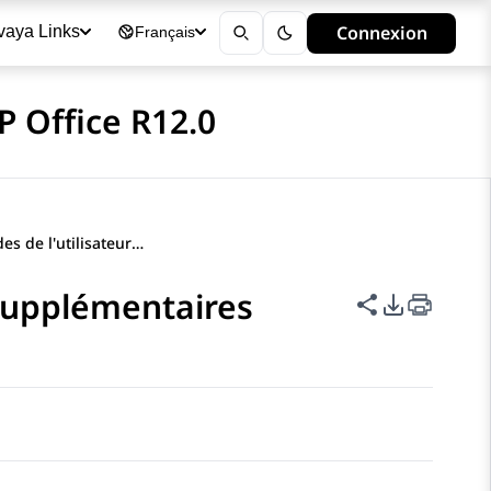
Connexion
vaya Links
Français
P Office R12.0
Manuels et guides de l'utilisateur supplémentaires
 supplémentaires
Partager cet
Options d