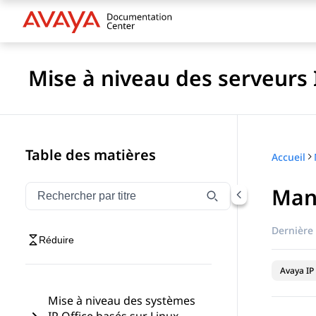
Mise à niveau des serveurs I
Table des matières
Accueil
Manu
Filtrer la navigation par titre
Saisissez pour filtrer les éléments de navigation par 
Dernière 
Réduire
Avaya IP 
Mise à niveau des systèmes