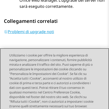
Office Web Manager
. L'upgrade dei server non
sarà eseguito correttamente.
Collegamenti correlati
Problemi di upgrade noti
Utilizziamo i cookie per offrire la migliore esperienza di
navigazione, personalizzare i contenuti, fornire pubblicità
Send Feedback
mirata e analizzare il traffico del sito. Puoi saperne di più o
personalizzare le impostazioni dei cookie cliccando su
"Personalizza le Impostazioni dei Cookie". Se fai clic su
"Accetta tutti i Cookie", acconsenti al nostro utilizzo di
Argomento precedente
Argomento successivo
cookie di prima e terza parte e ci autorizzi a condividere i
Navigazione argomento
dati con questi terzi. Potrai ritirare il tuo consenso in
qualsiasi momento nel Centro Preferenze Cookie,
disponibile nel footer del nostro sito web. Se clicchi su
STAY CONNECTED
"Rifiuta tutti i Cookie", non ci autorizzi a impostare i cookie
(tranne quelli strettamente necessari) sul tuo browser.