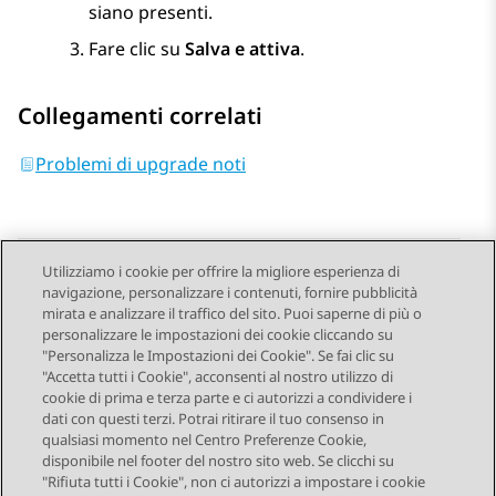
siano presenti.
Fare clic su
Salva e attiva
.
Collegamenti correlati
Problemi di upgrade noti
Utilizziamo i cookie per offrire la migliore esperienza di
navigazione, personalizzare i contenuti, fornire pubblicità
Send Feedback
mirata e analizzare il traffico del sito. Puoi saperne di più o
personalizzare le impostazioni dei cookie cliccando su
"Personalizza le Impostazioni dei Cookie". Se fai clic su
"Accetta tutti i Cookie", acconsenti al nostro utilizzo di
Argomento precedente
Argomento successivo
cookie di prima e terza parte e ci autorizzi a condividere i
Navigazione argomento
dati con questi terzi. Potrai ritirare il tuo consenso in
qualsiasi momento nel Centro Preferenze Cookie,
disponibile nel footer del nostro sito web. Se clicchi su
STAY CONNECTED
"Rifiuta tutti i Cookie", non ci autorizzi a impostare i cookie