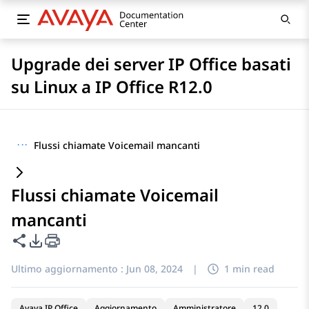
Upgrade dei server IP Office basati
su Linux a IP Office R12.0
···
Flussi chiamate Voicemail mancanti
Flussi chiamate Voicemail
mancanti
Condividi questa pagina
Opzioni di esportazione PDF
Ultimo aggiornamento :
Jun 08, 2024
|
1 min read
Avaya IP Office
Aggiornamento
Amministratore
12.0