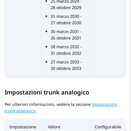
25 marzo 2029 -
28 ottobre 2029
31 marzo 2030 -
27 ottobre 2030
30 marzo 2031 -
26 ottobre 2031
28 marzo 2032 -
31 ottobre 2032
27 marzo 2033 -
30 ottobre 2033
Impostazioni trunk analogico
Per ulteriori informazioni, vedere la sezione
Impostazioni
trunk analogico
.
Impostazione
Valore
Configurabile