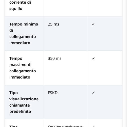
corrente di
squillo
Tempo minimo
25 ms
✓
di
collegamento
immediato
Tempo
350 ms
✓
massimo di
collegamento
immediato
Tipo
FSKD
✓
visualizzazione
chiamante
predefinito
Tipo
Opzione attivata =
✓