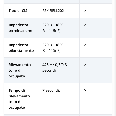
Tipo di CLI
FSK BELL202
✓
Impedenza
220 R + (820
✓
terminazione
R||115nF)
Impedenza
220 R + (820
✓
bilanciamento
R||115nF)
Rilevamento
425 Hz 0,3/0,3
✓
tono di
secondi
occupato
Tempo di
7 secondi.
✕
rilevamento
tono di
occupato