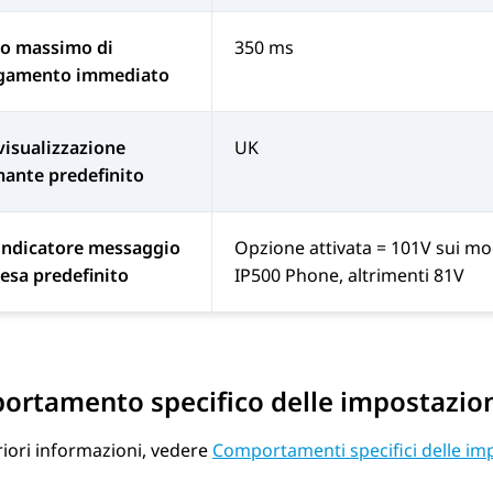
o massimo di
350 ms
egamento immediato
visualizzazione
UK
ante predefinito
indicatore messaggio
Opzione attivata = 101V sui mo
tesa predefinito
IP500 Phone, altrimenti 81V
rtamento specifico delle impostazioni
riori informazioni, vedere
Comportamenti specifici delle imp