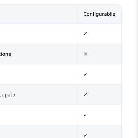
Configurabile
✓
ezione
✕
✓
ccupato
✓
✓
✓