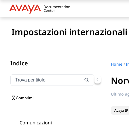
Impostazioni internazionali 
Indice
Home
Norv
Filtra la navigazione per titolo
Digitare per filtrare gli elementi di navigazione per t
Ultimo a
Comprimi
Avaya IP 
Comunicazioni