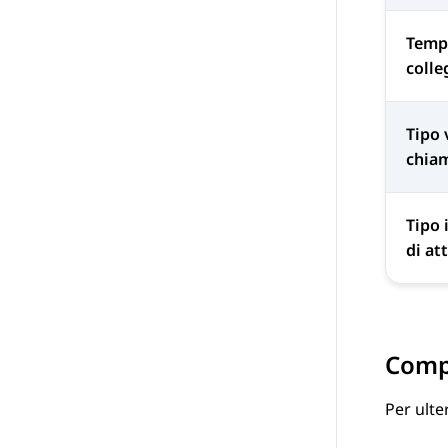
Temp
coll
Tipo 
chiam
Tipo 
di at
Compo
Per ulte