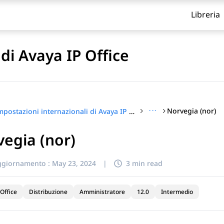
Libreria
di Avaya IP Office
···
Norvegia (nor)
Impostazioni internazionali di Avaya IP Office
egia (nor)
itolo
ggiornamento :
May 23, 2024
|
3 min read
Office
Distribuzione
Amministratore
12.0
Intermedio