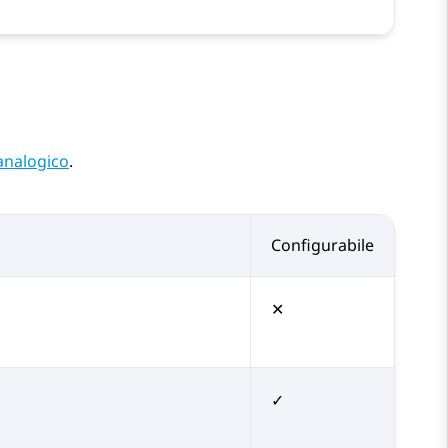
analogico
.
Configurabile
✕
✓