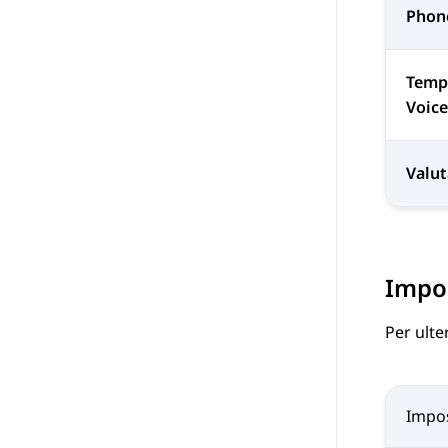
Phon
Temp
Voic
Valut
Impos
Per ulte
Impo