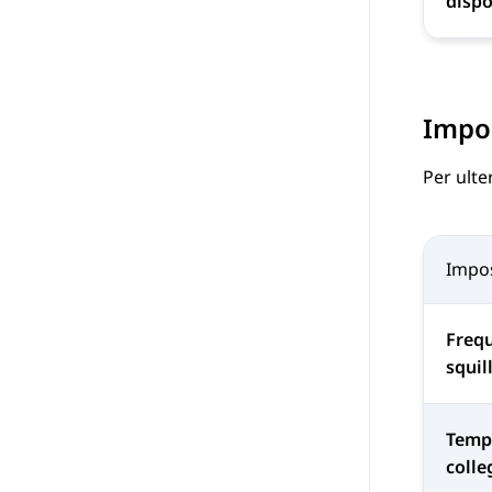
dispo
Impos
Per ulte
Impo
Frequ
squil
Temp
coll