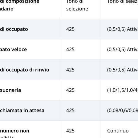
 di composizione
Tono di
Tono di sele
ndario
selezione
di occupato
425
(0,5/0,5) Atti
pato veloce
425
(0,5/0,5) Atti
di occupato di rinvio
425
(0,5/0,5) Atti
 suoneria
425
(1,0/1,5/1,0/4
chiamata in attesa
425
(0,08/0,6/0,08
 numero non
425
Continuo