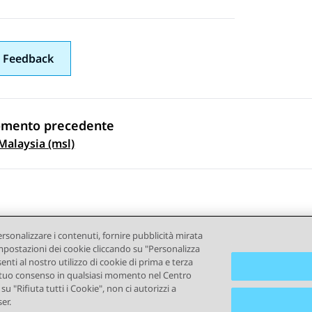
 Feedback
omento precedente
gazione argomento
Malaysia (msl)
ersonalizzare i contenuti, fornire pubblicità mirata
e impostazioni dei cookie cliccando su "Personalizza
senti al nostro utilizzo di cookie di prima e terza
e il tuo consenso in qualsiasi momento nel Centro
ndizioni d'uso
Privacy
Politica sui cookie
Marchi commercial
u "Rifiuta tutti i Cookie", non ci autorizzi a
er.