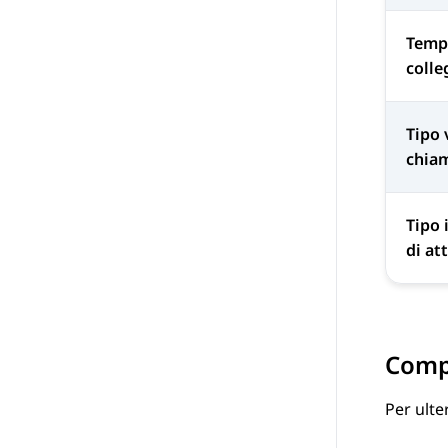
Temp
coll
Tipo 
chiam
Tipo 
di at
Compo
Per ulte