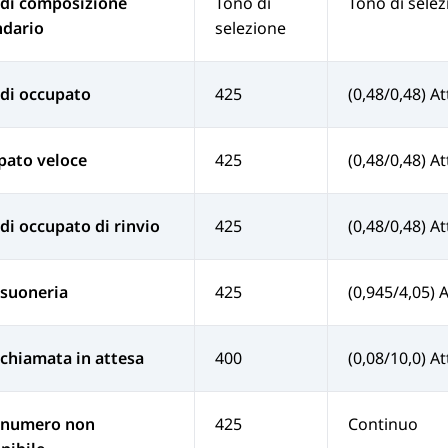
 di composizione
Tono di
Tono di sele
ndario
selezione
di occupato
425
(0,48/0,48) At
pato veloce
425
(0,48/0,48) At
di occupato di rinvio
425
(0,48/0,48) At
 suoneria
425
(0,945/4,05) 
chiamata in attesa
400
(0,08/10,0) At
 numero non
425
Continuo