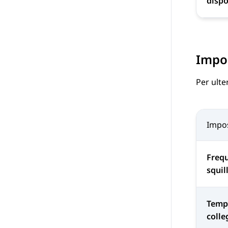
dispo
Impos
Per ulte
Impo
Frequ
squil
Temp
coll