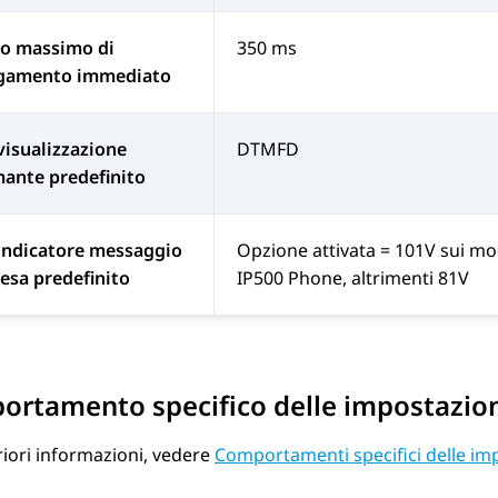
o massimo di
350 ms
egamento immediato
visualizzazione
DTMFD
ante predefinito
indicatore messaggio
Opzione attivata = 101V sui mo
tesa predefinito
IP500 Phone, altrimenti 81V
rtamento specifico delle impostazioni
riori informazioni, vedere
Comportamenti specifici delle imp