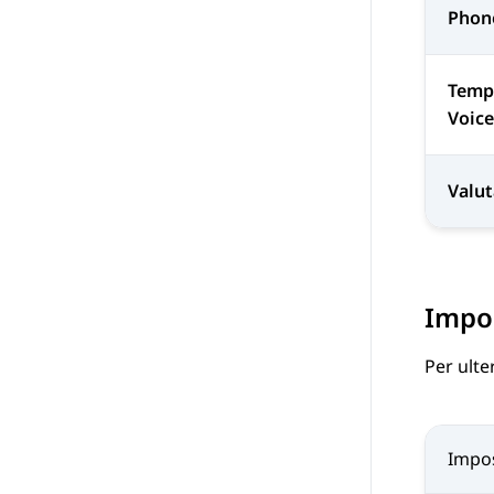
Phon
Temp
Voic
Valut
Impos
Per ulte
Impo