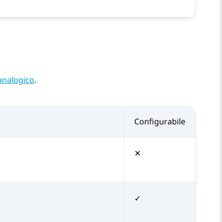
analogico
.
Configurabile
✕
✓