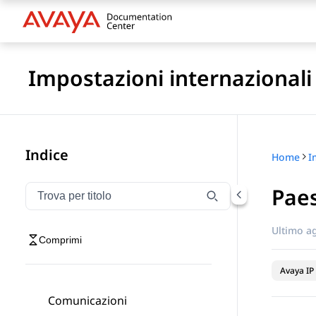
Impostazioni internazionali 
Indice
Home
Paes
Filtra la navigazione per titolo
Digitare per filtrare gli elementi di navigazione per t
Ultimo a
Comprimi
Avaya IP 
Comunicazioni