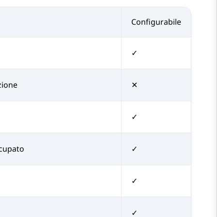
Configurabile
✓
ezione
✕
✓
ccupato
✓
✓
✓