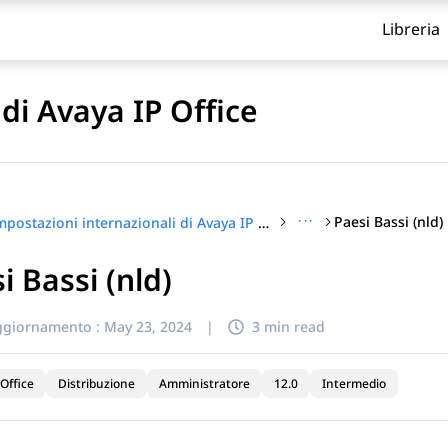
Libreria
di Avaya IP Office
···
Paesi Bassi (nld)
Impostazioni internazionali di Avaya IP Office
i Bassi (nld)
itolo
ggiornamento :
May 23, 2024
|
3 min read
Office
Distribuzione
Amministratore
12.0
Intermedio