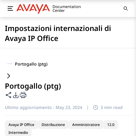
Impostazioni internazionali di
Avaya IP Office
···
Portogallo (ptg)
Portogallo (ptg)
Condividi questa pagina
Opzioni di esportazione PDF
Ultimo aggiornamento :
May 23, 2024
|
3 min read
Avaya IP Office
Distribuzione
Amministratore
12.0
Intermedio