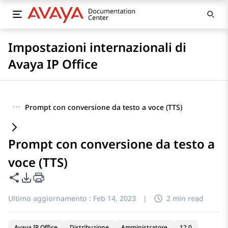
Impostazioni internazionali di
Avaya IP Office
···
Prompt con conversione da testo a voce (TTS)
Prompt con conversione da testo a
voce (TTS)
Condividi questa pagina
Opzioni di esportazione PDF
Ultimo aggiornamento :
Feb 14, 2023
|
2 min read
Avaya IP Office
Distribuzione
Amministratore
12.0