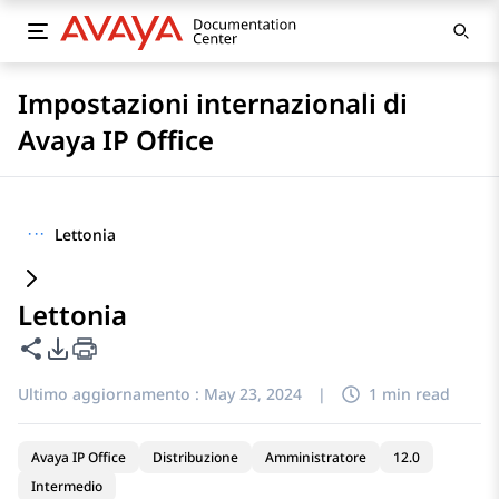
Impostazioni internazionali di
Avaya IP Office
···
Lettonia
Lettonia
Condividi questa pagina
Opzioni di esportazione PDF
Ultimo aggiornamento :
May 23, 2024
|
1 min read
Avaya IP Office
Distribuzione
Amministratore
12.0
Intermedio