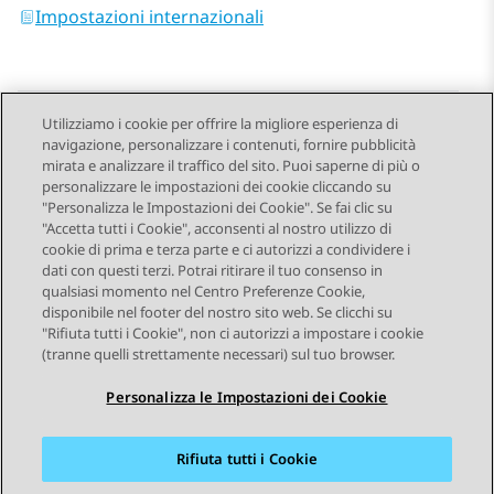
Impostazioni internazionali
Utilizziamo i cookie per offrire la migliore esperienza di
navigazione, personalizzare i contenuti, fornire pubblicità
Send Feedback
mirata e analizzare il traffico del sito. Puoi saperne di più o
personalizzare le impostazioni dei cookie cliccando su
"Personalizza le Impostazioni dei Cookie". Se fai clic su
"Accetta tutti i Cookie", acconsenti al nostro utilizzo di
Argomento precedente
Argomento successivo
cookie di prima e terza parte e ci autorizzi a condividere i
Navigazione argomento
dati con questi terzi. Potrai ritirare il tuo consenso in
qualsiasi momento nel Centro Preferenze Cookie,
disponibile nel footer del nostro sito web. Se clicchi su
STAY CONNECTED
"Rifiuta tutti i Cookie", non ci autorizzi a impostare i cookie
(tranne quelli strettamente necessari) sul tuo browser.
Personalizza le Impostazioni dei Cookie
Rifiuta tutti i Cookie
Mappa del sito
Condizioni d'uso
Privacy