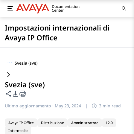
Impostazioni internazionali di
Avaya IP Office
···
Svezia (sve)
Svezia (sve)
Condividi questa pagina
Opzioni di esportazione PDF
Ultimo aggiornamento :
May 23, 2024
|
3 min read
Avaya IP Office
Distribuzione
Amministratore
12.0
Intermedio