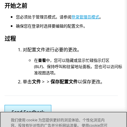
开始之前
您必须处于管理员模式。请参阅
登录管理员模式
。
确保您在登录时选择要编辑的配置文件。
过程
对配置文件进行必要的更改。
在
查看
中，您可以隐藏或显示
忙碌指示灯区
(BLF)
、
保持呼叫
和
驻留地址
面板。您也可以访问标
准视图选项。
单击
文件
>
>
保存配置文件
以保存更改。
Send Feedback
我们使用 cookie 为您提供更好的浏览体验、个性化浏览内
容、投放有针对性的广告并分析网站流量。 使用cookie您可