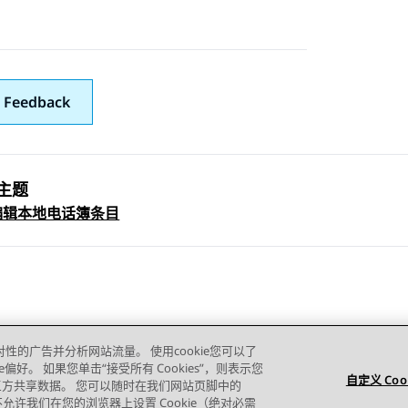
 Feedback
主题
 navigation
编辑本地电话簿条目
对性的广告并分析网站流量。 使用cookie您可以了
e偏好。 如果您单击“接受所有 Cookies”，则表示您
自定义 Coo
的第三方共享数据。 您可以随时在我们网站页脚中的
站点地图
使用条款
隐私
Cookie 政策
商标
辅助功能
则您不允许我们在您的浏览器上设置 Cookie（绝对必需