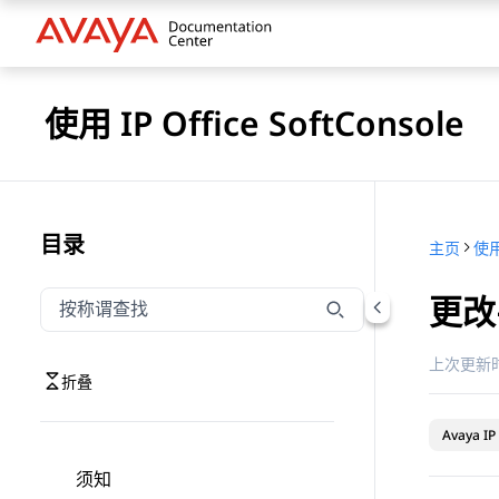
使用 IP Office SoftConsole
目录
主页
使用 
更改
按称谓筛选导航
输入内容以按称谓筛选导航项
上次更新时
折叠
Avaya IP 
须知