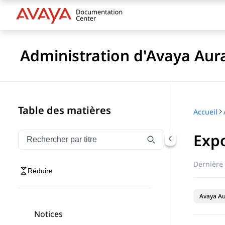
Administration d'Avaya Aur
Table des matières
Accueil
Expo
Filtrer la navigation par titre
Saisissez pour filtrer les éléments de navigation par 
Dernière 
Réduire
Avaya Au
Notices