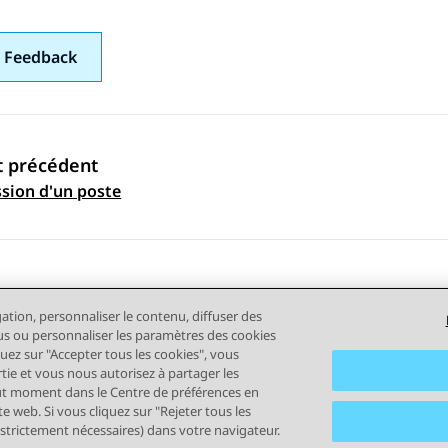
 Feedback
t précédent
ation par sujet
sion d'un poste
gation, personnaliser le contenu, diffuser des
plus ou personnaliser les paramètres des cookies
quez sur "Accepter tous les cookies", vous
rtie et vous nous autorisez à partager les
out moment dans le Centre de préférences en
tilisation
Confidentialité
Politique de cookies
Marques comm
e web. Si vous cliquez sur "Rejeter tous les
 strictement nécessaires) dans votre navigateur.