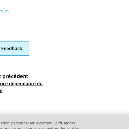
nces
 Feedback
t précédent
ence dépendante du
ation par sujet
e
gation, personnaliser le contenu, diffuser des
plus ou personnaliser les paramètres des cookies