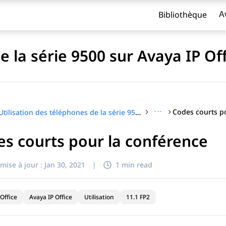
Bibliothèque
A
e la série 9500 sur Avaya IP Of
···
Codes courts p
Utilisation des téléphones de la série 9500 sur Avaya IP Office
s courts pour la conférence
titre
mise à jour :
Jan 30, 2021
|
1 min read
Office
Avaya IP Office
Utilisation
11.1 FP2