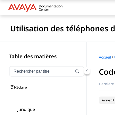
Utilisation des téléphones d
Table des matières
Accueil
Code
Filtrer la navigation par titre
Saisissez pour filtrer les éléments de navigation par 
Dernière 
Réduire
Avaya IP 
Juridique