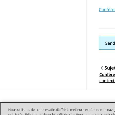
Confére
Send
Suje
Confér
Navig
context
Nous utilisons des cookies afin d’offrir la meilleure expérience de navi
publicités ciblées et analyser le trafic du site. Vous pouvez en savoir 