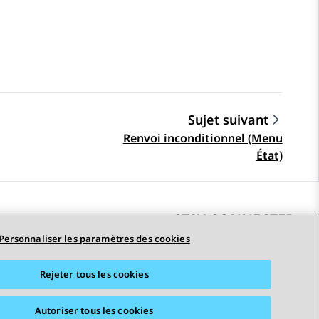
Sujet suivant
Renvoi inconditionnel (Menu
État)
STAY CONNECTED
Personnaliser les paramètres des cookies
Rejeter tous les cookies
erciales
Accessibilité
© 2026 Avaya LLC
Autoriser tous les cookies