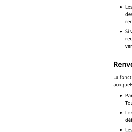
Le
des
ren
Si 
red
ve
Renvo
La fonct
auxquel
Par
Tou
Lo
dé
Le