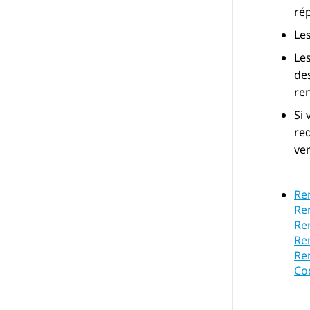
ré
Le
Le
des
ren
Si 
red
ve
Re
Re
Re
Re
Re
Co