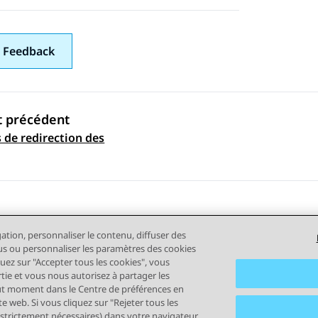
 Feedback
t précédent
 de redirection des
ation par sujet
gation, personnaliser le contenu, diffuser des
plus ou personnaliser les paramètres des cookies
quez sur "Accepter tous les cookies", vous
rtie et vous nous autorisez à partager les
out moment dans le Centre de préférences en
tilisation
Confidentialité
Politique de cookies
Marques comm
e web. Si vous cliquez sur "Rejeter tous les
 strictement nécessaires) dans votre navigateur.