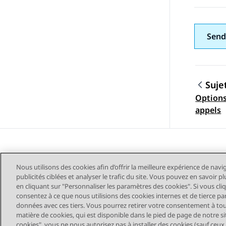
Send
Suje
Options
Navig
appels
Nous utilisons des cookies afin d’offrir la meilleure expérience de navi
publicités ciblées et analyser le trafic du site. Vous pouvez en savoir 
en cliquant sur "Personnaliser les paramètres des cookies". Si vous cli
consentez à ce que nous utilisions des cookies internes et de tierce pa
données avec ces tiers. Vous pourrez retirer votre consentement à t
Plan du site
Conditions d'u
matière de cookies, qui est disponible dans le pied de page de notre sit
cookies", vous ne nous autorisez pas à installer des cookies (sauf ceux