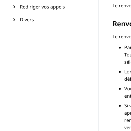
Le renvo
Rediriger vos appels
Divers
Renvo
Le renvo
Par
Tou
sél
Lo
dé
Vo
en
Si
apr
ren
ve