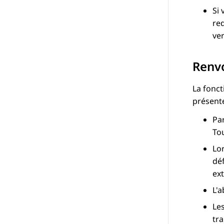
Si 
red
ve
Renvo
La fonct
présente
Par
Tou
Lo
dé
ex
L'a
Les
tr