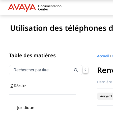
Utilisation des téléphones d
Table des matières
Accueil
Renv
Filtrer la navigation par titre
Saisissez pour filtrer les éléments de navigation par 
Dernière 
Réduire
Avaya IP 
Juridique