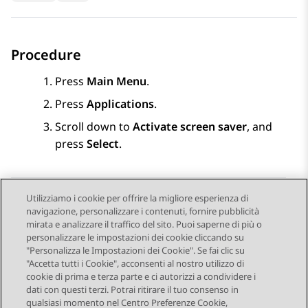
Procedure
Press
Main Menu
.
Press
Applications
.
Scroll down to
Activate screen saver
, and
press
Select
.
Utilizziamo i cookie per offrire la migliore esperienza di
navigazione, personalizzare i contenuti, fornire pubblicità
Send Feedback
mirata e analizzare il traffico del sito. Puoi saperne di più o
personalizzare le impostazioni dei cookie cliccando su
"Personalizza le Impostazioni dei Cookie". Se fai clic su
"Accetta tutti i Cookie", acconsenti al nostro utilizzo di
Argomento precedente
Argomento successivo
cookie di prima e terza parte e ci autorizzi a condividere i
Navigazione argomento
dati con questi terzi. Potrai ritirare il tuo consenso in
qualsiasi momento nel Centro Preferenze Cookie,