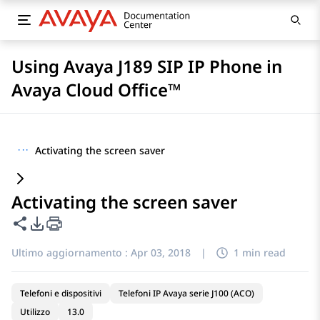
Using Avaya J189 SIP IP Phone in
Avaya Cloud Office™
···
Activating the screen saver
Activating the screen saver
Condividi questa pagina
Opzioni di esportazione PDF
Ultimo aggiornamento :
Apr 03, 2018
|
1 min read
Telefoni e dispositivi
Telefoni IP Avaya serie J100 (ACO)
Utilizzo
13.0