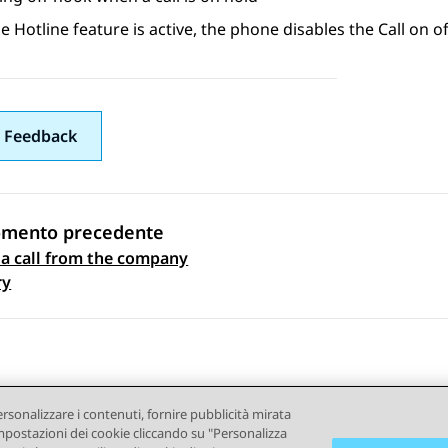
 Hotline feature is active, the phone disables the Call on o
 Feedback
omento precedente
a call from the company
gazione argomento
ry
ersonalizzare i contenuti, fornire pubblicità mirata
e impostazioni dei cookie cliccando su "Personalizza