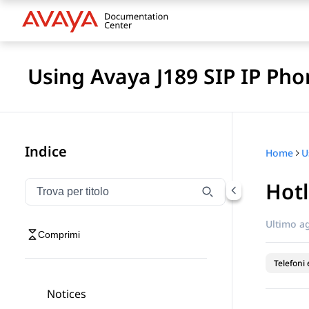
Using Avaya J189 SIP IP Pho
Indice
Home
Hotl
Filtra la navigazione per titolo
Digitare per filtrare gli elementi di navigazione per t
Ultimo a
Comprimi
Telefoni 
Notices