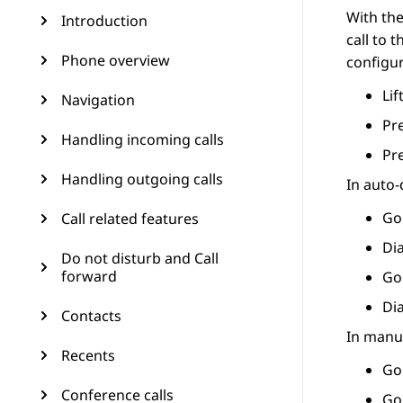
With the
Introduction
call to 
Phone overview
configur
Lif
Navigation
Pr
Handling incoming calls
Pr
Handling outgoing calls
In auto-
Go
Call related features
Di
Do not disturb and Call
forward
Goi
Di
Contacts
In manua
Recents
Go
Conference calls
Goi