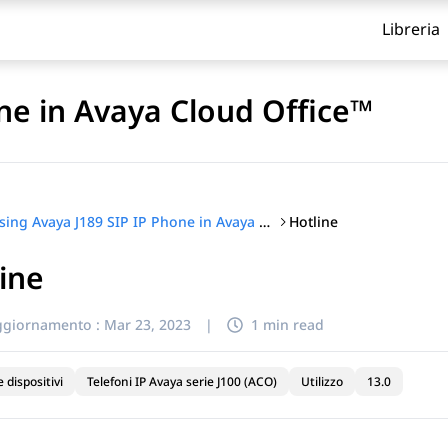
Libreria
ne in Avaya Cloud Office™
Hotline
Using Avaya J189 SIP IP Phone in Avaya Cloud Office™
ine
itolo
ggiornamento :
Mar 23, 2023
|
1 min read
e dispositivi
Telefoni IP Avaya serie J100 (ACO)
Utilizzo
13.0