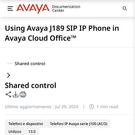
Using Avaya J189 SIP IP Phone in
Avaya Cloud Office™
···
Shared control
Shared control
Condividi questa pagina
Opzioni di esportazione PDF
Ultimo aggiornamento :
Jul 29, 2024
|
1 min read
Telefoni e dispositivi
Telefoni IP Avaya serie J100 (ACO)
Utilizzo
13.0