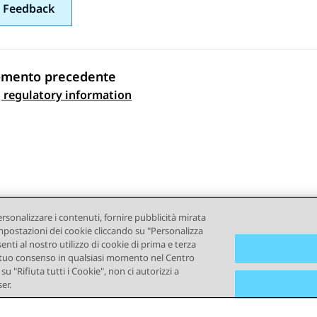
 Feedback
omento precedente
gazione argomento
 regulatory information
ersonalizzare i contenuti, fornire pubblicità mirata
e impostazioni dei cookie cliccando su "Personalizza
senti al nostro utilizzo di cookie di prima e terza
e il tuo consenso in qualsiasi momento nel Centro
u "Rifiuta tutti i Cookie", non ci autorizzi a
er.
ndizioni d'uso
Privacy
Politica sui cookie
Marchi commercial