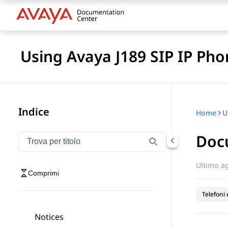
Using Avaya J189 SIP IP Pho
Indice
Home
Doc
Filtra la navigazione per titolo
Digitare per filtrare gli elementi di navigazione per t
Ultimo a
Comprimi
Telefoni 
Notices