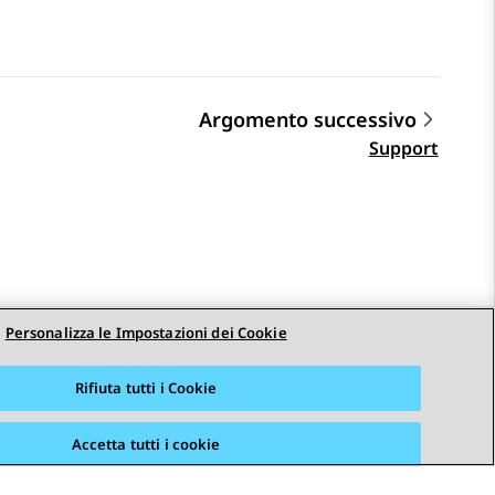
Argomento successivo
Support
Personalizza le Impostazioni dei Cookie
STAY CONNECTED
Rifiuta tutti i Cookie
Accetta tutti i cookie
i
Accessibilità
© 2026 Avaya LLC