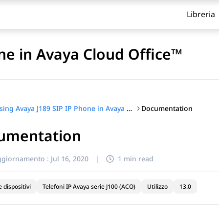
Libreria
ne in Avaya Cloud Office™
Documentation
Using Avaya J189 SIP IP Phone in Avaya Cloud Office™
umentation
itolo
ggiornamento :
Jul 16, 2020
|
1 min read
e dispositivi
Telefoni IP Avaya serie J100 (ACO)
Utilizzo
13.0