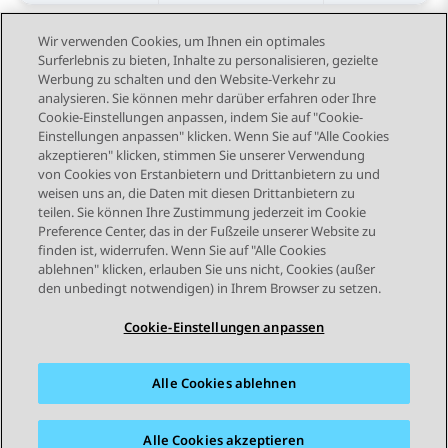
Wir verwenden Cookies, um Ihnen ein optimales
Surferlebnis zu bieten, Inhalte zu personalisieren, gezielte
Werbung zu schalten und den Website-Verkehr zu
analysieren. Sie können mehr darüber erfahren oder Ihre
Send Feedback
Cookie-Einstellungen anpassen, indem Sie auf "Cookie-
Einstellungen anpassen" klicken. Wenn Sie auf "Alle Cookies
akzeptieren" klicken, stimmen Sie unserer Verwendung
von Cookies von Erstanbietern und Drittanbietern zu und
Vorheriges Thema
Nächstes Thema
weisen uns an, die Daten mit diesen Drittanbietern zu
Themennavigation
teilen. Sie können Ihre Zustimmung jederzeit im Cookie
Preference Center, das in der Fußzeile unserer Website zu
finden ist, widerrufen. Wenn Sie auf "Alle Cookies
STAY CONNECTED
ablehnen" klicken, erlauben Sie uns nicht, Cookies (außer
den unbedingt notwendigen) in Ihrem Browser zu setzen.
Cookie-Einstellungen anpassen
Alle Cookies ablehnen
Sitemap
Nutzungsbedingungen
Datenschutz
Cookie-Richtlinie
Marken
Barrierefreiheit
Alle Cookies akzeptieren