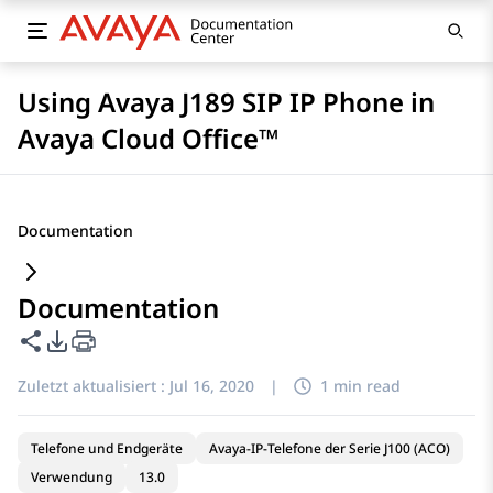
Using Avaya J189 SIP IP Phone in
Avaya Cloud Office™
Documentation
Documentation
Diese Seite teilen
PDF-Exportoptionen
Zuletzt aktualisiert :
Jul 16, 2020
|
1 min read
Telefone und Endgeräte
Avaya-IP-Telefone der Serie J100 (ACO)
Verwendung
13.0