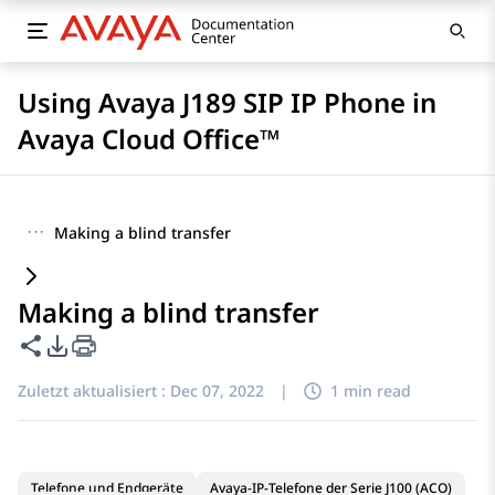
Using Avaya J189 SIP IP Phone in
Avaya Cloud Office™
···
Making a blind transfer
Making a blind transfer
Diese Seite teilen
PDF-Exportoptionen
Zuletzt aktualisiert :
Dec 07, 2022
|
1 min read
Telefone und Endgeräte
Avaya-IP-Telefone der Serie J100 (ACO)