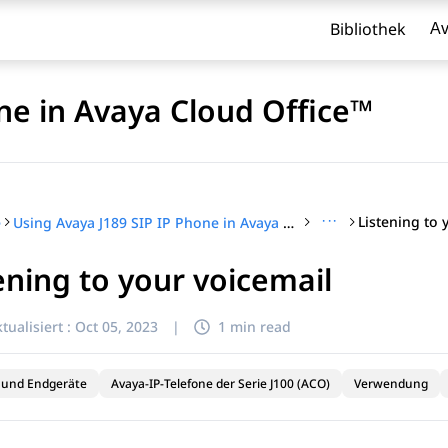
Bibliothek
Av
ne in Avaya Cloud Office™
···
Listening to 
e
Using Avaya J189 SIP IP Phone in Avaya Cloud Office™
ening to your voicemail
l zu filtern.
tualisiert :
Oct 05, 2023
|
1 min read
 und Endgeräte
Avaya-IP-Telefone der Serie J100 (ACO)
Verwendung