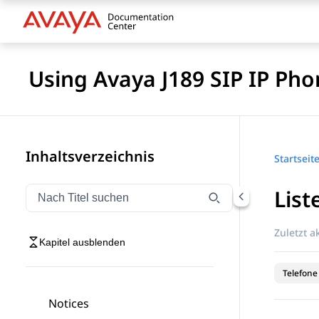
Using Avaya J189 SIP IP Pho
Inhaltsverzeichnis
Startseit
List
Navigation nach Titel filtern
Geben Sie Text ein, um Navigationselemente nach Tite
Zuletzt ak
Kapitel ausblenden
Telefone
Notices