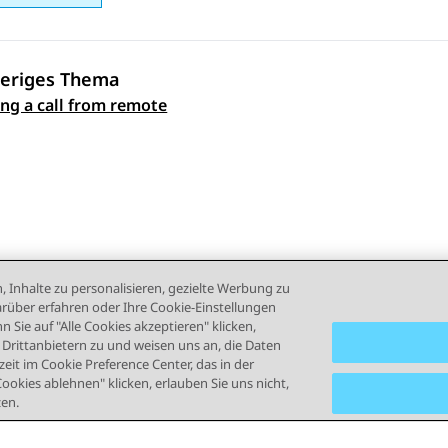
eriges Thema
ing a call from remote
ennavigation
, Inhalte zu personalisieren, gezielte Werbung zu
rüber erfahren oder Ihre Cookie-Einstellungen
 Sie auf "Alle Cookies akzeptieren" klicken,
rittanbietern zu und weisen uns an, die Daten
eit im Cookie Preference Center, das in der
Cookies ablehnen" klicken, erlauben Sie uns nicht,
zen.
ngsbedingungen
Datenschutz
Cookie-Richtlinie
Marken
B