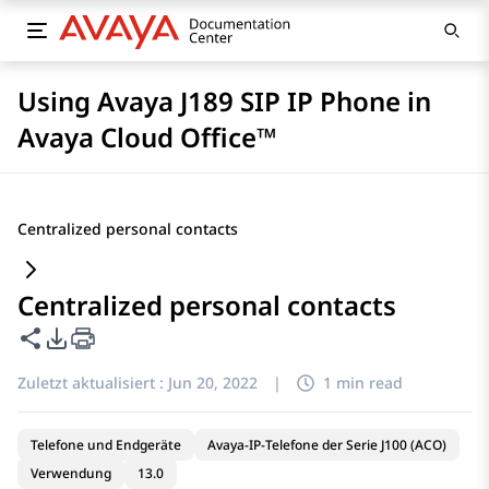
Using Avaya J189 SIP IP Phone in
Avaya Cloud Office™
Centralized personal contacts
Centralized personal contacts
Diese Seite teilen
PDF-Exportoptionen
Zuletzt aktualisiert :
Jun 20, 2022
|
1 min read
Telefone und Endgeräte
Avaya-IP-Telefone der Serie J100 (ACO)
Verwendung
13.0