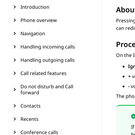
Introduction
About
Phone overview
Pressin
can redir
Navigation
Proc
Handling incoming calls
On the
Handling outgoing calls
Ig
Call related features
+
v
-
vo
Do not disturb and Call
forward
The phon
Contacts
Recents
I
Conference calls
b