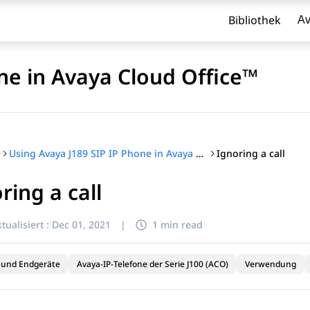
Bibliothek
Av
ne in Avaya Cloud Office™
Ignoring a call
e
Using Avaya J189 SIP IP Phone in Avaya Cloud Office™
ring a call
l zu filtern.
tualisiert :
Dec 01, 2021
|
1 min read
 und Endgeräte
Avaya-IP-Telefone der Serie J100 (ACO)
Verwendung