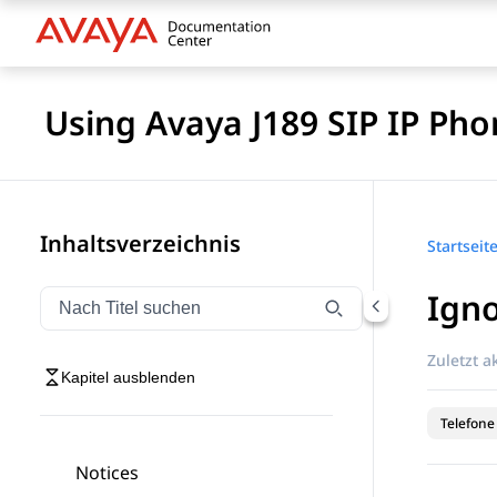
Using Avaya J189 SIP IP Pho
Inhaltsverzeichnis
Startseit
Igno
Navigation nach Titel filtern
Geben Sie Text ein, um Navigationselemente nach Tite
Zuletzt ak
Kapitel ausblenden
Telefone
Notices