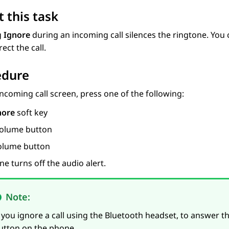
 this task
g
Ignore
during an incoming call silences the ringtone. You ca
ect the call.
edure
Incoming call
screen, press one of the following:
nore
soft key
olume button
lume button
e turns off the audio alert.
Note:
f you ignore a call using the Bluetooth headset, to answer t
utton on the phone.