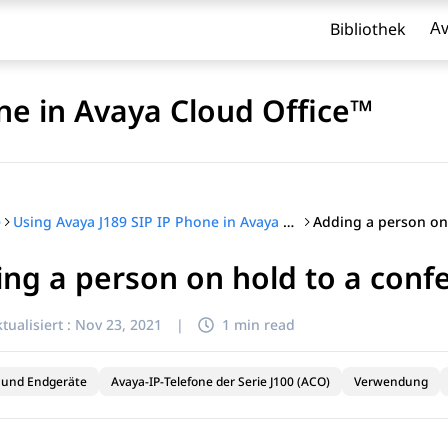
Bibliothek
Av
ne in Avaya Cloud Office™
e
Using Avaya J189 SIP IP Phone in Avaya Cloud Office™
ng a person on hold to a confe
l zu filtern.
tualisiert :
Nov 23, 2021
|
1 min read
 und Endgeräte
Avaya-IP-Telefone der Serie J100 (ACO)
Verwendung