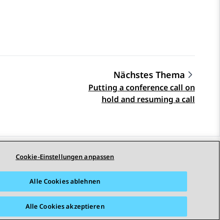
Nächstes Thema
Putting a conference call on
hold and resuming a call
Cookie-Einstellungen anpassen
STAY CONNECTED
Alle Cookies ablehnen
Alle Cookies akzeptieren
arrierefreiheit
© 2026 Avaya LLC