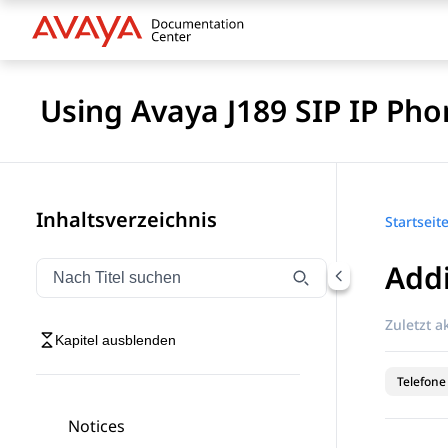
Using Avaya J189 SIP IP Pho
Inhaltsverzeichnis
Startseit
Addi
Navigation nach Titel filtern
Geben Sie Text ein, um Navigationselemente nach Tite
Zuletzt ak
Kapitel ausblenden
Telefone
Notices