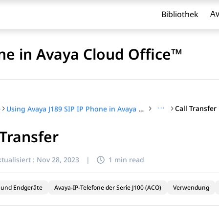
Bibliothek
Av
ne in Avaya Cloud Office™
···
Call Transfer
e
Using Avaya J189 SIP IP Phone in Avaya Cloud Office™
 Transfer
l zu filtern.
tualisiert :
Nov 28, 2023
|
1 min read
 und Endgeräte
Avaya-IP-Telefone der Serie J100 (ACO)
Verwendung