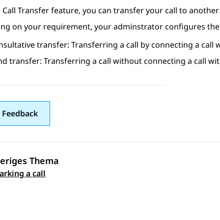
 Call Transfer feature, you can transfer your call to anothe
g on your requirement, your adminstrator configures the cal
sultative transfer: Transferring a call by connecting a call w
nd transfer: Transferring a call without connecting a call wit
 Feedback
eriges Thema
ennavigation
rking a call