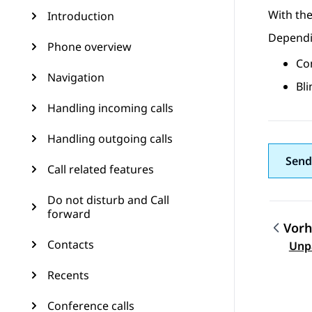
With the
Introduction
Dependin
Phone overview
Con
Navigation
Bli
Handling incoming calls
Handling outgoing calls
Send
Call related features
Do not disturb and Call
forward
Vorh
Them
Contacts
Unpa
Recents
Conference calls