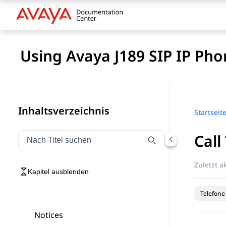
Using Avaya J189 SIP IP Pho
Inhaltsverzeichnis
Startseit
Call
Navigation nach Titel filtern
Geben Sie Text ein, um Navigationselemente nach Tite
Zuletzt ak
Kapitel ausblenden
Telefone
Notices