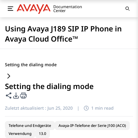
Using Avaya J189 SIP IP Phone in
Avaya Cloud Office™
Setting the dialing mode
Setting the dialing mode
Diese Seite teilen
PDF-Exportoptionen
Zuletzt aktualisiert :
Jun 25, 2020
|
1 min read
Telefone und Endgeräte
Avaya-IP-Telefone der Serie J100 (ACO)
Verwendung
13.0