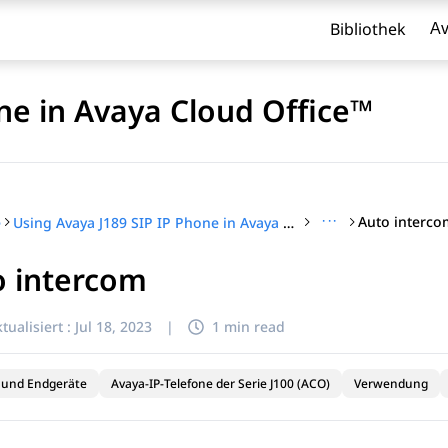
Bibliothek
Av
ne in Avaya Cloud Office™
···
Auto interco
e
Using Avaya J189 SIP IP Phone in Avaya Cloud Office™
o intercom
l zu filtern.
tualisiert :
Jul 18, 2023
|
1 min read
 und Endgeräte
Avaya-IP-Telefone der Serie J100 (ACO)
Verwendung