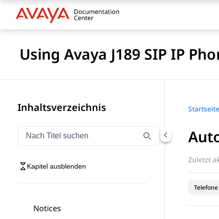
Using Avaya J189 SIP IP Pho
Inhaltsverzeichnis
Startseit
Aut
Navigation nach Titel filtern
Geben Sie Text ein, um Navigationselemente nach Tite
Zuletzt ak
Kapitel ausblenden
Telefone
Notices