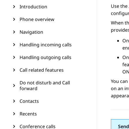
Use the
Introduction
configu
Phone overview
When the
provides
Navigation
On 
Handling incoming calls
en
Handling outgoing calls
On
fea
Call related features
ON 
You can 
Do not disturb and Call
forward
on an in
appearan
Contacts
Recents
Conference calls
Send