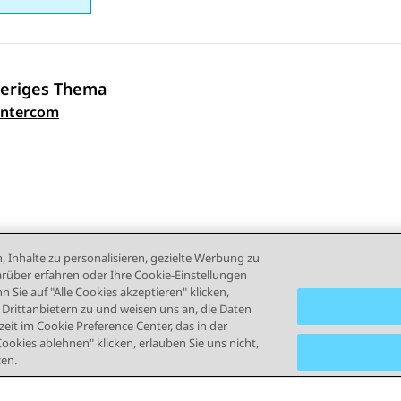
eriges Thema
ennavigation
Intercom
, Inhalte zu personalisieren, gezielte Werbung zu
rüber erfahren oder Ihre Cookie-Einstellungen
 Sie auf "Alle Cookies akzeptieren" klicken,
rittanbietern zu und weisen uns an, die Daten
eit im Cookie Preference Center, das in der
Cookies ablehnen" klicken, erlauben Sie uns nicht,
zen.
ngsbedingungen
Datenschutz
Cookie-Richtlinie
Marken
B