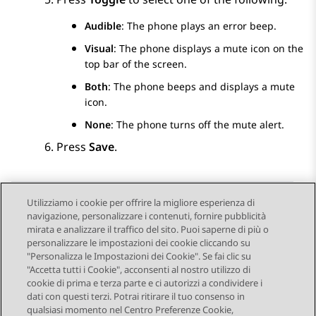
Audible
: The phone plays an error beep.
Visual
: The phone displays a mute icon on the
top bar of the screen.
Both
: The phone beeps and displays a mute
icon.
None
: The phone turns off the mute alert.
Press
Save
.
Utilizziamo i cookie per offrire la migliore esperienza di
navigazione, personalizzare i contenuti, fornire pubblicità
Send Feedback
mirata e analizzare il traffico del sito. Puoi saperne di più o
personalizzare le impostazioni dei cookie cliccando su
"Personalizza le Impostazioni dei Cookie". Se fai clic su
"Accetta tutti i Cookie", acconsenti al nostro utilizzo di
Argomento precedente
Argomento successivo
cookie di prima e terza parte e ci autorizzi a condividere i
Navigazione argomento
dati con questi terzi. Potrai ritirare il tuo consenso in
qualsiasi momento nel Centro Preferenze Cookie,