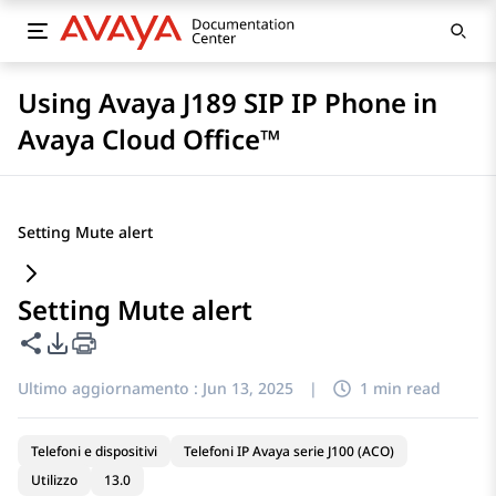
Using Avaya J189 SIP IP Phone in
Avaya Cloud Office™
Setting Mute alert
Setting Mute alert
Condividi questa pagina
Opzioni di esportazione PDF
Ultimo aggiornamento :
Jun 13, 2025
|
1 min read
Telefoni e dispositivi
Telefoni IP Avaya serie J100 (ACO)
Utilizzo
13.0