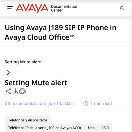
Using Avaya J189 SIP IP Phone in
Avaya Cloud Office™
Setting Mute alert
Setting Mute alert
Compartir esta página
Opciones de exportación de PDF
Última actualización :
Jun 13, 2025
|
1 min read
Teléfonos y dispositivos
Teléfonos IP de la serie J100 de Avaya (ACO)
Uso
13.0