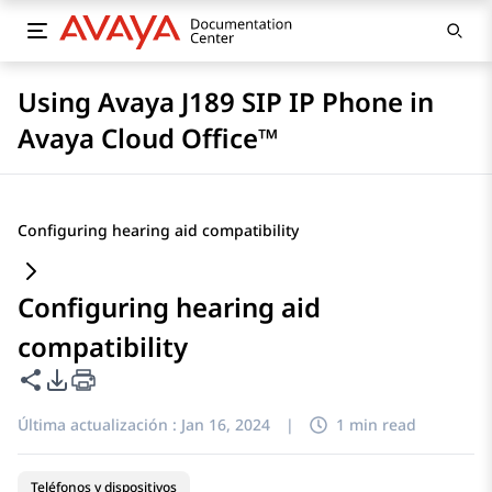
Using Avaya J189 SIP IP Phone in
Avaya Cloud Office™
Configuring hearing aid compatibility
Configuring hearing aid
compatibility
Compartir esta página
Opciones de exportación de PDF
Última actualización :
Jan 16, 2024
|
1 min read
Teléfonos y dispositivos