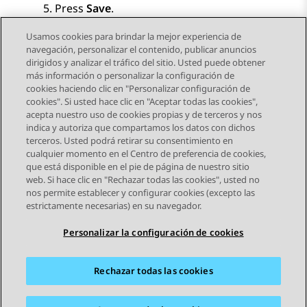
Press
Save
.
Usamos cookies para brindar la mejor experiencia de
navegación, personalizar el contenido, publicar anuncios
dirigidos y analizar el tráfico del sitio. Usted puede obtener
más información o personalizar la configuración de
Send Feedback
cookies haciendo clic en "Personalizar configuración de
cookies". Si usted hace clic en "Aceptar todas las cookies",
acepta nuestro uso de cookies propias y de terceros y nos
indica y autoriza que compartamos los datos con dichos
Tema anterior
Tema siguiente
terceros. Usted podrá retirar su consentimiento en
Navegación de tema
cualquier momento en el Centro de preferencia de cookies,
que está disponible en el pie de página de nuestro sitio
web. Si hace clic en "Rechazar todas las cookies", usted no
STAY CONNECTED
nos permite establecer y configurar cookies (excepto las
estrictamente necesarias) en su navegador.
Personalizar la configuración de cookies
Rechazar todas las cookies
Mapa del sitio
Condiciones de Uso
Privacidad
Política de Cookies
Marcas registradas
Accesibilidad