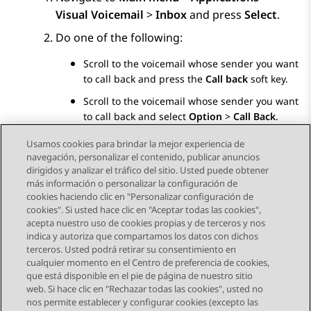
Visual Voicemail
>
Inbox
and press
Select
.
Do one of the following:
Scroll to the voicemail whose sender you want
to call back and press the
Call back
soft key.
Scroll to the voicemail whose sender you want
to call back and select
Option
>
Call Back
.
Usamos cookies para brindar la mejor experiencia de
navegación, personalizar el contenido, publicar anuncios
dirigidos y analizar el tráfico del sitio. Usted puede obtener
más información o personalizar la configuración de
Send Feedback
cookies haciendo clic en "Personalizar configuración de
cookies". Si usted hace clic en "Aceptar todas las cookies",
acepta nuestro uso de cookies propias y de terceros y nos
indica y autoriza que compartamos los datos con dichos
Tema anterior
Tema siguiente
terceros. Usted podrá retirar su consentimiento en
Navegación de tema
cualquier momento en el Centro de preferencia de cookies,
que está disponible en el pie de página de nuestro sitio
web. Si hace clic en "Rechazar todas las cookies", usted no
STAY CONNECTED
nos permite establecer y configurar cookies (excepto las