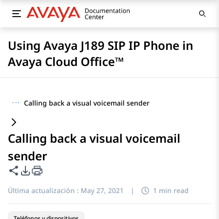
Using Avaya J189 SIP IP Phone in
Avaya Cloud Office™
···
Calling back a visual voicemail sender
Calling back a visual voicemail
sender
Compartir esta página
Opciones de exportación de PDF
Última actualización :
May 27, 2021
|
1 min read
Teléfonos y dispositivos