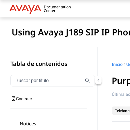
Using Avaya J189 SIP IP Pho
Tabla de contenidos
Inicio
Pur
Filtrar navegación por título
Escriba para filtrar los elementos de navegación por 
Última ac
Contraer
Teléfonos
Notices