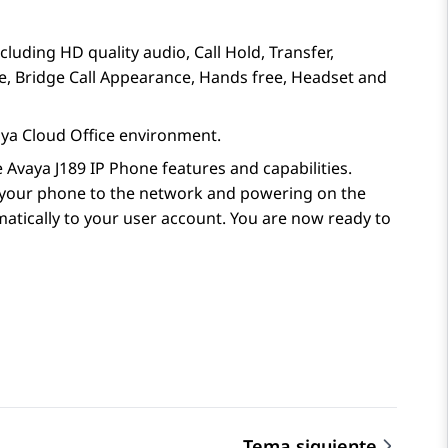
luding HD quality audio, Call Hold, Transfer,
e, Bridge Call Appearance, Hands free, Headset and
ya Cloud Office
environment.
e
Avaya J189
IP Phone
features and capabilities.
g your phone to the network and powering on the
atically to your user account. You are now ready to
Tema siguiente