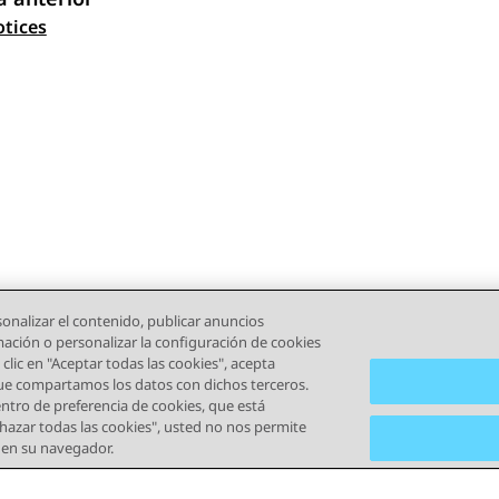
gación de tema
tices
onalizar el contenido, publicar anuncios
rmación o personalizar la configuración de cookies
clic en "Aceptar todas las cookies", acepta
que compartamos los datos con dichos terceros.
tro de preferencia de cookies, que está
echazar todas las cookies", usted no nos permite
) en su navegador.
iones de Uso
Privacidad
Política de Cookies
Marcas registr