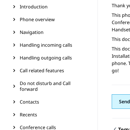
Thank y
Introduction
This pho
Phone overview
Conferen
Handset
Navigation
This do
Handling incoming calls
This do
Installa
Handling outgoing calls
phone. T
Call related features
go!
Do not disturb and Call
forward
Send
Contacts
Recents
Conference calls
Tema