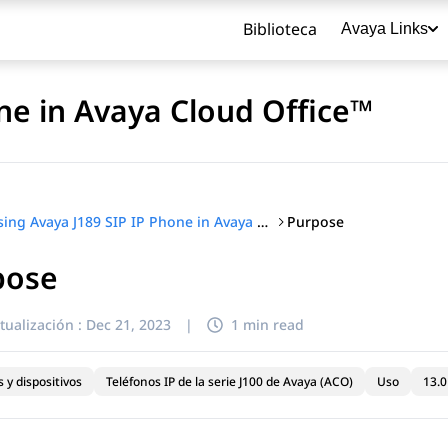
Biblioteca
Avaya Links
ne in Avaya Cloud Office™
Purpose
Using Avaya J189 SIP IP Phone in Avaya Cloud Office™
pose
título
tualización :
Dec 21, 2023
|
1 min read
 y dispositivos
Teléfonos IP de la serie J100 de Avaya (ACO)
Uso
13.0