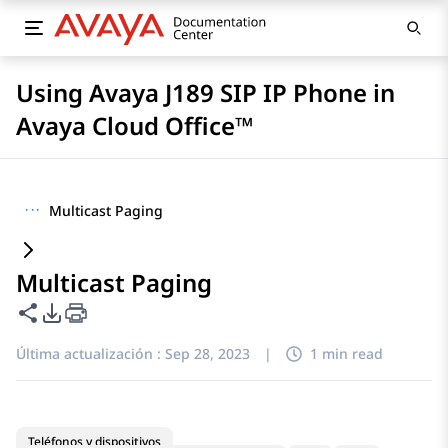
Using Avaya J189 SIP IP Phone in
Avaya Cloud Office™
···
Multicast Paging
Multicast Paging
Compartir esta página
Opciones de exportación de PDF
Última actualización :
Sep 28, 2023
|
1 min read
Teléfonos y dispositivos