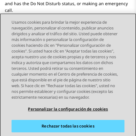
and has the Do Not Disturb status, or making an emergency
call.
Usamos cookies para brindar la mejor experiencia de
navegación, personalizar el contenido, publicar anuncios
dirigidos y analizar el tráfico del sitio. Usted puede obtener
más información o personalizar la configuración de
Send Feedback
cookies haciendo clic en "Personalizar configuración de
cookies". Si usted hace clic en "Aceptar todas las cookies",
acepta nuestro uso de cookies propias y de terceros y nos
indica y autoriza que compartamos los datos con dichos
Tema anterior
Tema siguiente
terceros. Usted podrá retirar su consentimiento en
Navegación de tema
cualquier momento en el Centro de preferencia de cookies,
que está disponible en el pie de página de nuestro sitio
web. Si hace clic en "Rechazar todas las cookies", usted no
STAY CONNECTED
nos permite establecer y configurar cookies (excepto las
estrictamente necesarias) en su navegador.
Personalizar la configuración de cookies
Rechazar todas las cookies
Mapa del sitio
Condiciones de Uso
Privacidad