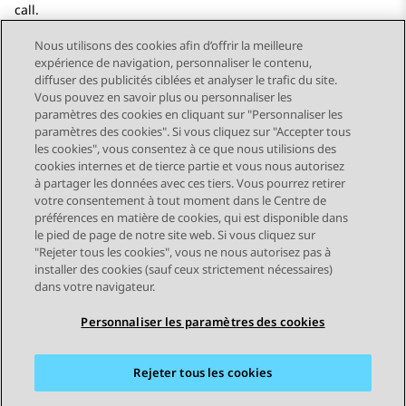
call.
Nous utilisons des cookies afin d’offrir la meilleure
expérience de navigation, personnaliser le contenu,
diffuser des publicités ciblées et analyser le trafic du site.
Vous pouvez en savoir plus ou personnaliser les
Send Feedback
paramètres des cookies en cliquant sur "Personnaliser les
paramètres des cookies". Si vous cliquez sur "Accepter tous
les cookies", vous consentez à ce que nous utilisions des
cookies internes et de tierce partie et vous nous autorisez
Sujet précédent
Sujet suivant
à partager les données avec ces tiers. Vous pourrez retirer
Navigation par sujet
votre consentement à tout moment dans le Centre de
préférences en matière de cookies, qui est disponible dans
le pied de page de notre site web. Si vous cliquez sur
STAY CONNECTED
"Rejeter tous les cookies", vous ne nous autorisez pas à
installer des cookies (sauf ceux strictement nécessaires)
dans votre navigateur.
Personnaliser les paramètres des cookies
Rejeter tous les cookies
Plan du site
Conditions d'utilisation
Confidentialité
Politique de cookies
Marques commerciales