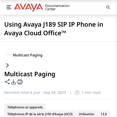
Using Avaya J189 SIP IP Phone in
Avaya Cloud Office™
···
Multicast Paging
Multicast Paging
Partager cette page
Options d'exportation PDF
Dernière mise à jour :
Sep 28, 2023
|
1 min read
Téléphones et appareils
Téléphones IP de la série J100 d'Avaya (ACO)
Utilisation
13.0