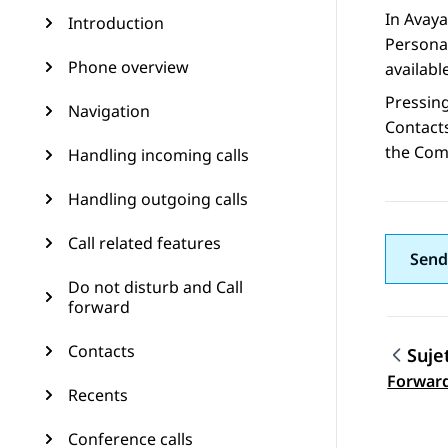
In
Avaya
Introduction
Personal
Phone overview
availabl
Pressin
Navigation
Contacts
the Comp
Handling incoming calls
Handling outgoing calls
Call related features
Send
Do not disturb and Call
forward
Contacts
Suje
Navig
Forward
Recents
Conference calls