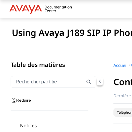
Using Avaya J189 SIP IP Pho
Table des matières
Accueil
Con
Filtrer la navigation par titre
Saisissez pour filtrer les éléments de navigation par 
Dernière 
Réduire
Téléphon
Notices