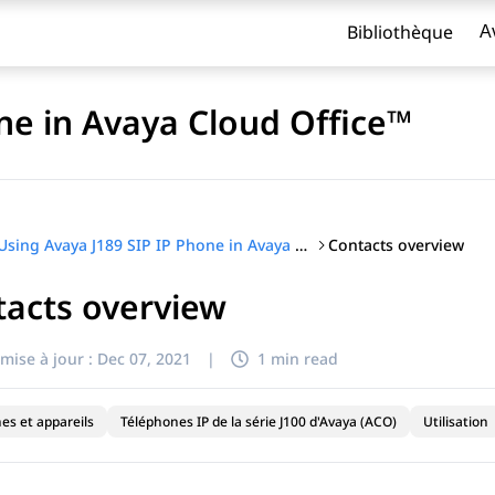
Bibliothèque
A
ne in Avaya Cloud Office™
Contacts overview
Using Avaya J189 SIP IP Phone in Avaya Cloud Office™
tacts overview
titre
mise à jour :
Dec 07, 2021
|
1 min read
es et appareils
Téléphones IP de la série J100 d'Avaya (ACO)
Utilisation