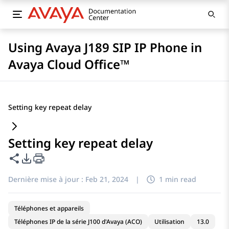
Using Avaya J189 SIP IP Phone in
Avaya Cloud Office™
Setting key repeat delay
Setting key repeat delay
Partager cette page
Options d'exportation PDF
Dernière mise à jour :
Feb 21, 2024
|
1 min read
Téléphones et appareils
Téléphones IP de la série J100 d'Avaya (ACO)
Utilisation
13.0