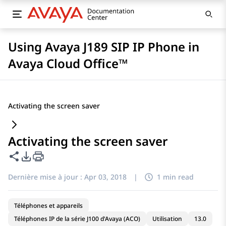
Using Avaya J189 SIP IP Phone in
Avaya Cloud Office™
Activating the screen saver
Activating the screen saver
Partager cette page
Options d'exportation PDF
Dernière mise à jour :
Apr 03, 2018
|
1 min read
Téléphones et appareils
Téléphones IP de la série J100 d'Avaya (ACO)
Utilisation
13.0