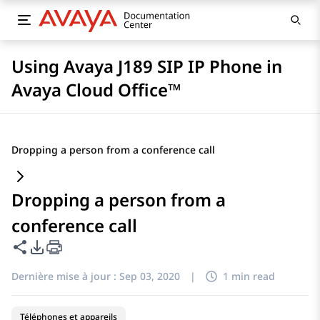
Using Avaya J189 SIP IP Phone in
Avaya Cloud Office™
Dropping a person from a conference call
Dropping a person from a
conference call
Partager cette page
Options d'exportation PDF
Dernière mise à jour :
Sep 03, 2020
|
1 min read
Téléphones et appareils